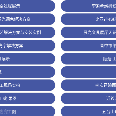
全过程展示
李逍肴螺狮
调光调色解决方案
比亚迪4S
艺解决方案与安装实例
晨光文具展厅天
光字解决方案
晋中市
例展示
顺溜:
流
工现场实拍
榆次晋碗面
工效 果图
近邻
店完工图
五台山