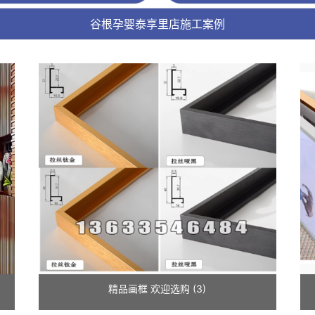
谷根孕婴泰享里店施工案例
精品画框 欢迎选购 (3)