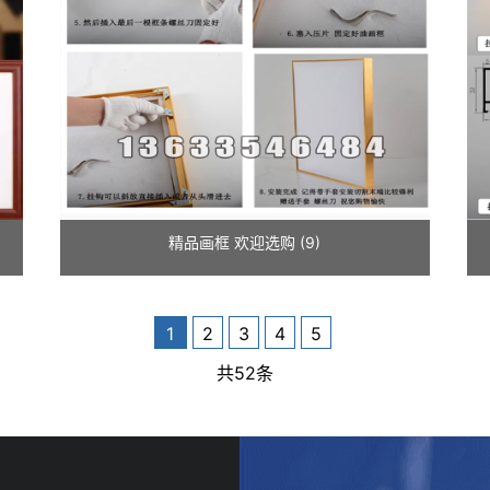
精品画框 欢迎选购 (9)
1
2
3
4
5
共52条